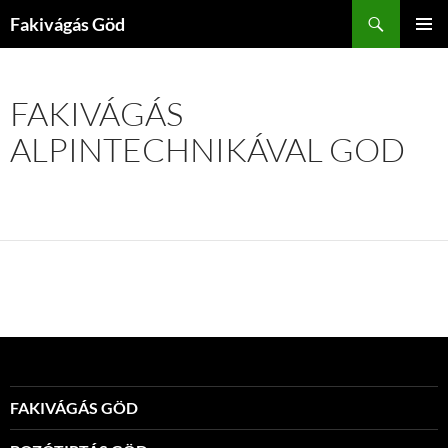
Kilépés
Keresés
Fakivágás Göd
a
ELSŐDL
tartalomba
MENÜ
FAKIVÁGÁS
ALPINTECHNIKÁVAL GOD
FAKIVÁGÁS GÖD