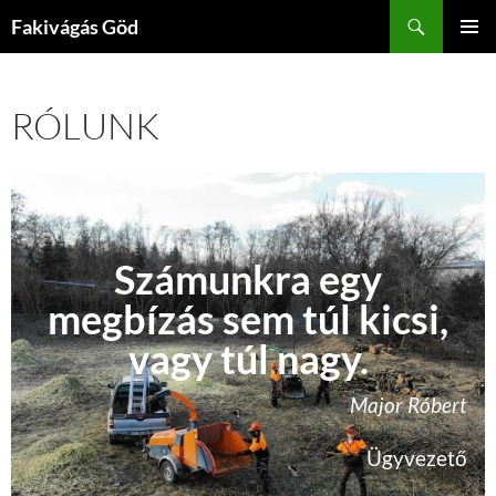
Kilépés
Keresés
Fakivágás Göd
a
ELSŐDL
tartalomba
MENÜ
RÓLUNK
Számunkra egy
megbízás sem túl kicsi,
vagy túl nagy.
Major Róbert
Ügyvezető