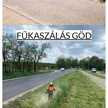
FŰKASZÁLÁS GÖD